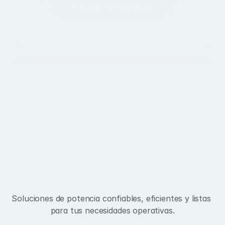
VER GENERADORES
Contacto
E
N
E
R
G
Í
A
Q
U
E
I
M
P
U
L
S
A
T
U
N
E
G
O
C
I
O
Soluciones de potencia confiables, eficientes y listas 
para tus necesidades operativas.