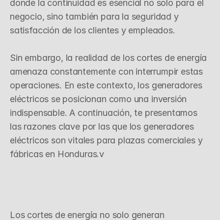
donde la continuidad es esencial no solo para el 
negocio, sino también para la seguridad y 
satisfacción de los clientes y empleados.

Sin embargo, la realidad de los cortes de energía 
amenaza constantemente con interrumpir estas 
operaciones. En este contexto, los generadores 
eléctricos se posicionan como una inversión 
indispensable. A continuación, te presentamos 
las razones clave por las que los generadores 
eléctricos son vitales para plazas comerciales y 
fábricas en Honduras.v
I
m
p
a
c
t
o
D
i
r
e
c
t
o
d
e
l
o
s
C
o
r
t
e
s
d
e
E
n
e
r
g
í
a
Los cortes de energía no solo generan 