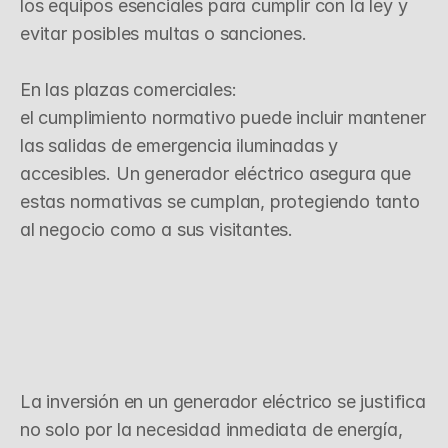
los equipos esenciales para cumplir con la ley y 
evitar posibles multas o sanciones.

En las plazas comerciales:

el cumplimiento normativo puede incluir mantener 
las salidas de emergencia iluminadas y 
accesibles. Un generador eléctrico asegura que 
estas normativas se cumplan, protegiendo tanto 
al negocio como a sus visitantes.
O
p
t
i
m
i
z
a
c
i
ó
n
d
e
R
e
c
u
r
s
o
s
y
A
h
o
r
r
o
E
c
o
n
ó
m
i
c
o
La inversión en un generador eléctrico se justifica 
no solo por la necesidad inmediata de energía, 