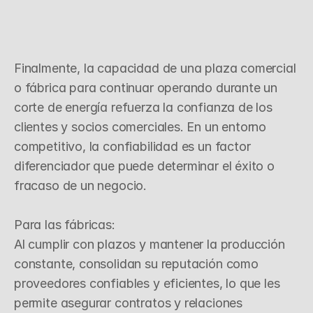
R
e
p
u
t
a
c
i
ó
n
e
n
e
l
M
e
r
c
a
d
o
Finalmente, la capacidad de una plaza comercial 
o fábrica para continuar operando durante un 
corte de energía refuerza la confianza de los 
clientes y socios comerciales. En un entorno 
competitivo, la confiabilidad es un factor 
diferenciador que puede determinar el éxito o 
fracaso de un negocio.

Para las fábricas:

Al cumplir con plazos y mantener la producción 
constante, consolidan su reputación como 
proveedores confiables y eficientes, lo que les 
permite asegurar contratos y relaciones 