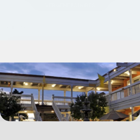
VER GENERADORES
Contacto
B
L
O
G