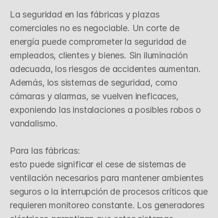
S
e
g
u
r
i
d
a
d
I
n
t
e
g
r
a
l
La seguridad en las fábricas y plazas 
comerciales no es negociable. Un corte de 
energía puede comprometer la seguridad de 
empleados, clientes y bienes. Sin iluminación 
adecuada, los riesgos de accidentes aumentan. 
Además, los sistemas de seguridad, como 
cámaras y alarmas, se vuelven ineficaces, 
exponiendo las instalaciones a posibles robos o 
vandalismo.

Para las fábricas:

esto puede significar el cese de sistemas de 
ventilación necesarios para mantener ambientes 
seguros o la interrupción de procesos críticos que 
requieren monitoreo constante. Los generadores 