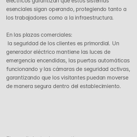
eléctricos garantizan que estos sistemas 
esenciales sigan operando, protegiendo tanto a 
los trabajadores como a la infraestructura.

En las plazas comerciales:

 la seguridad de los clientes es primordial. Un 
generador eléctrico mantiene las luces de 
emergencia encendidas, las puertas automáticas 
funcionando y las cámaras de seguridad activas, 
garantizando que los visitantes puedan moverse 
de manera segura dentro del establecimiento.
C
u
m
p
l
i
m
i
e
n
t
o
N
o
r
m
a
t
i
v
o
y
R
e
s
p
o
n
s
a
b
i
l
i
d
a
d