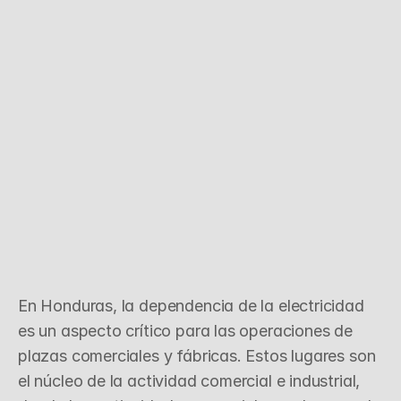
G
e
n
e
r
a
d
o
r
e
s
E
l
é
c
t
r
i
c
o
s
e
n
H
o
n
d
u
r
a
s
p
a
r
a
P
l
a
z
a
s
C
o
m
e
r
c
i
a
l
e
s
y
F
á
b
r
i
c
a
s
En Honduras, la dependencia de la electricidad 
es un aspecto crítico para las operaciones de 
plazas comerciales y fábricas. Estos lugares son 
el núcleo de la actividad comercial e industrial, 